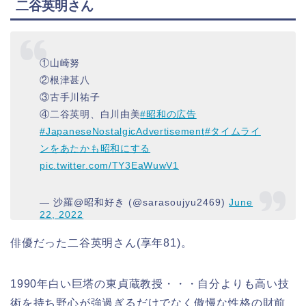
二谷英明さん
①山崎努
②根津甚八
③古手川祐子
④二谷英明、白川由美
#昭和の広告
#JapaneseNostalgicAdvertisement
#タイムライ
ンをあたかも昭和にする
pic.twitter.com/TY3EaWuwV1
— 沙羅@昭和好き (@sarasoujyu2469)
June
22, 2022
俳優だった二谷英明さん(享年81)。
1990年白い巨塔の東貞蔵教授・・・自分よりも高い技
術を持ち野心が強過ぎるだけでなく傲慢な性格の財前