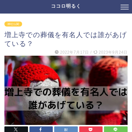
ココロ明るく
神社仏閣
増上寺での葬儀を有名人では誰があげ
ている？
2022年7月17日
/
2023年9月24日