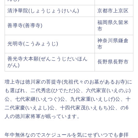
清浄華院(しょうじょうけいん)
京都市上京区
福岡県久留米
善導寺(善導寺)
市
神奈川県鎌倉
光明寺(こうみょうじ)
市
善光寺大本願(ぜんこうじだいほん
長野県長野市
がん)
増上寺は徳川家の菩提寺(先祖代々のお墓があるお寺)に
も選ばれ、二代秀忠(ひでただ)公、六代家宣(いえのぶ)
公、七代家継(いえつぐ)公、九代家重(いえしげ)公、十
二代家慶(いえよし)公、十四代家茂(いえもち)公、の6
人の徳川家将軍が眠っています。
年中無休なのでスケジュールを気にせずいつでも参拝