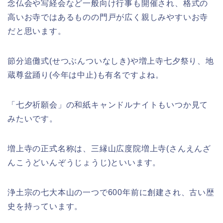
念仏会や写経会など一般向け行事も開催され、格式の
高いお寺ではあるものの門戸が広く親しみやすいお寺
だと思います。
節分追儺式(せつぶんついなしき)や増上寺七夕祭り、地
蔵尊盆踊り(今年は中止)も有名ですよね。
「七夕祈願会」の和紙キャンドルナイトもいつか見て
みたいです。
増上寺の正式名称は、三縁山広度院増上寺(さんえんざ
んこうどいんぞうじょうじ)といいます。
浄土宗の七大本山の一つで600年前に創建され、古い歴
史を持っています。