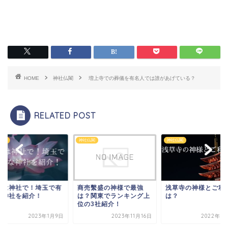
HOME
神社仏閣
増上寺での葬儀を有名人では誰があげている？
RELATED POST
仏閣
神社仏閣
神社仏閣
霊は神社で！埼玉で有
商売繫盛の神様で最強
浅草寺の神様とご利
な神社を紹介！
は？関東でランキング上
は？
位の3社紹介！
2023年1月9日
2023年11月16日
2022年7