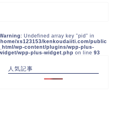
Warning
: Undefined array key "pid" in
/home/xs123153/kenkoudaiiti.com/public
_html/wp-content/plugins/wpp-plus-
widget/wpp-plus-widget.php
on line
93
人気記事