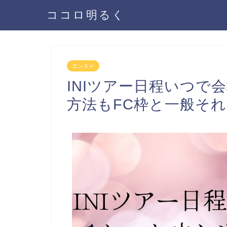
ココロ明るく
エンタメ
INIツアー日程いつで
方法もFC枠と一般そ