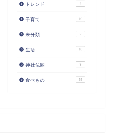
トレンド
4
子育て
10
未分類
2
生活
18
神社仏閣
9
食べもの
35