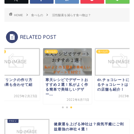
HOME
食べもの
活性酸素を減らす食べ物は？
RELATED POST
もの
食べもの
食べもの
素ドリンクの作り方
寒天レシピでデザートお
dr.チョコレートに
？効果も合わせて紹
すすめ２選！私がよく作
るチョコレートは？
！
る簡単で美味しいデザ
の店舗も紹介！
ー...
2023年2月23日
2023年5
2022年6月11日
健康運を上げる神社は？病気平癒にご利
益最強の神社４選！